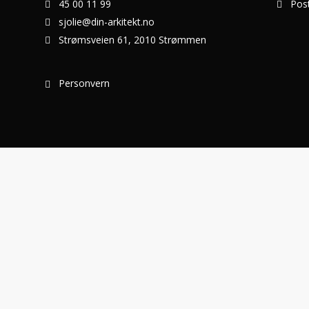
45 00 11 99
Pos
sjolie@din-arkitekt.no
Strømsveien 61, 2010 Strømmen
Personvern