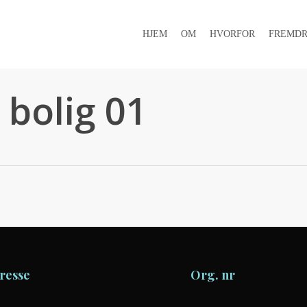
HJEM
OM
HVORFOR
FREMDR
l bolig 01
resse
Org. nr