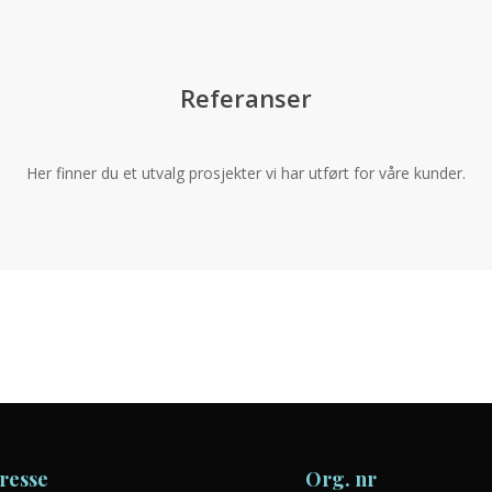
Referanser
Her finner du et utvalg prosjekter vi har utført for våre kunder.
Påbygg for bolig
Tilbygg til bolig med nytt
Påbygg
inngangsparti og garasje
for
bolig
Tilbygg
til
resse
Org. nr
bolig