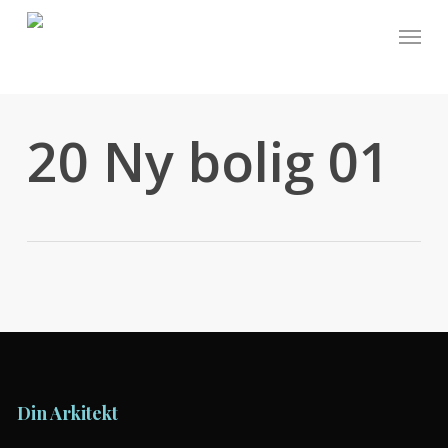
Skip
Menu
to
main
content
20 Ny bolig 01
Din Arkitekt