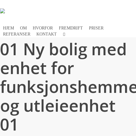
Skip
to
main
content
HJEM
OM
HVORFOR
FREMDRIFT
PRISER
FACEBOOK
REFERANSER
KONTAKT
01 Ny bolig med
enhet for
funksjonshemme
og utleieenhet
01