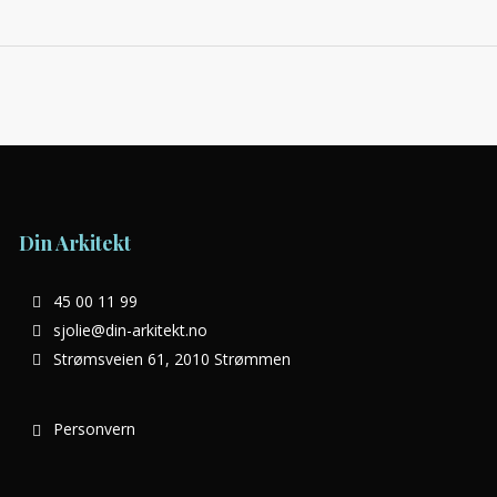
Din Arkitekt
45 00 11 99
sjolie@din-arkitekt.no
Strømsveien 61, 2010 Strømmen
Personvern