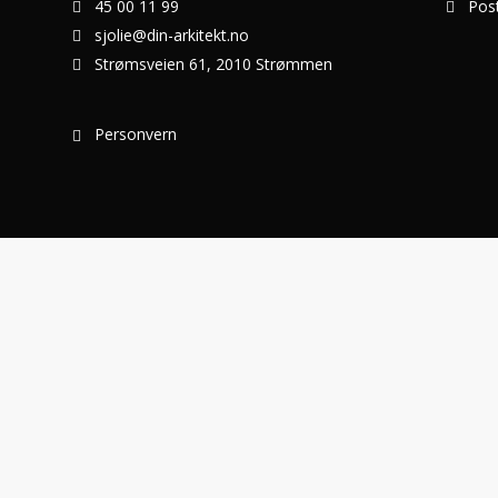
45 00 11 99
Pos
sjolie@din-arkitekt.no
Strømsveien 61, 2010 Strømmen
Personvern