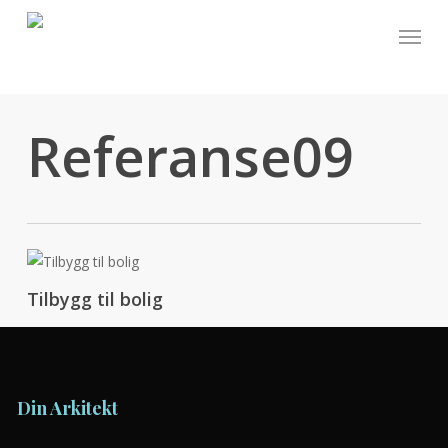
Skip
Menu
to
main
content
Referanse09
Tilbygg til bolig
Din Arkitekt