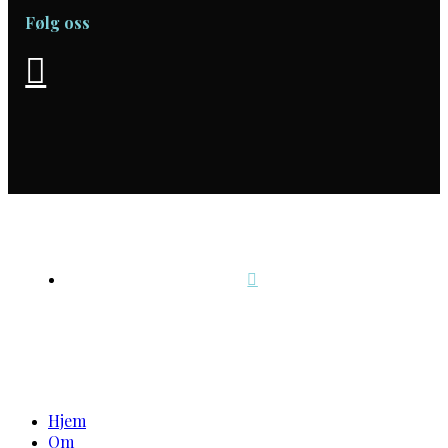
Følg oss
© 2026 Din Arkitekt.
Design og utvikling av
RESPONSIV MEDIA
FACEBOOK
Close
Menu
Hjem
Om