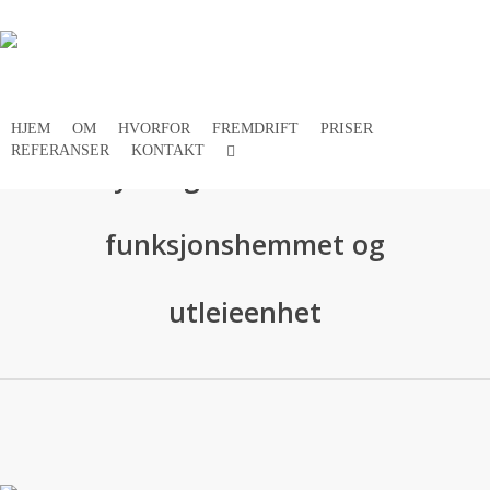
Skip
to
main
content
HJEM
OM
HVORFOR
FREMDRIFT
PRISER
FACEBOOK
REFERANSER
KONTAKT
Ny bolig med enhet for
funksjonshemmet og
utleieenhet